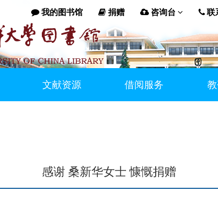
我的图书馆
捐赠
咨询台
联
文献资源
借阅服务
教
感谢 桑新华女士 慷慨捐赠