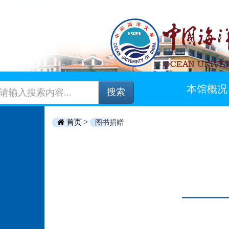
本馆概况
搜索
首页 >
图书捐赠