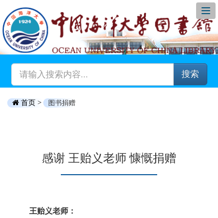
搜索
首页 >
图书捐赠
感谢 王贻义老师 慷慨捐赠
王贻义老师：