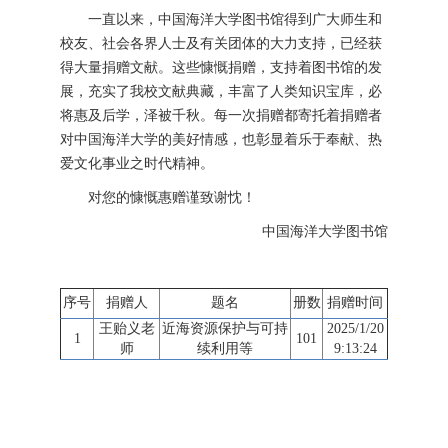
一直以来，中国海洋大学图书馆得到广大师生和
校友、社会各界人士及有关团体的大力支持，已经获
得大量捐赠文献。这些慷慨捐赠，支持着图书馆的发
展，充实了我校文献典藏，丰富了人类知识宝库，必
将惠及后学，泽被千秋。每一次捐赠都寄托着捐赠者
对中国海洋大学的美好情感，也彰显着乐于奉献、热
爱文化事业之时代精神。
对您的慷慨惠赠谨致谢忱！
中国海洋大学图书馆
序号
捐赠人
题名
册数
捐赠时间
王贻义老
近海资源保护与可持
2025/1/20
1
101
师
续利用等
9:13:24