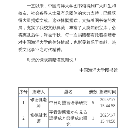
一直以来，中国海洋大学图书馆得到广大师生和
校友、社会各界人士及有关团体的大力支持，已经获
得大量捐赠文献。这些慷慨捐赠，支持着图书馆的发
展，充实了我校文献典藏，丰富了人类知识宝库，必
将惠及后学，泽被千秋。每一次捐赠都寄托着捐赠者
对中国海洋大学的美好情感，也彰显着乐于奉献、热
爱文化事业之时代精神。
对您的慷慨惠赠谨致谢忱！
中国海洋大学图书馆
序号
捐赠人
题名
册数
捐赠时间
修德健老
2025/1/7
1
中日对照言语学研究
5
师
15:44:58
字音形態素から見る
修德健老
2025/1/7
2
語構成と節構成の研
1
师
15:44:58
究