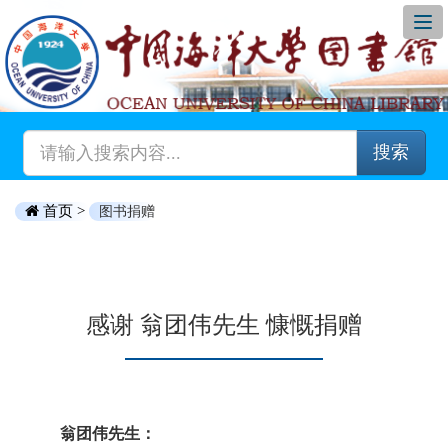
搜索
首页 >
图书捐赠
感谢 翁团伟先生 慷慨捐赠
翁团伟先生：