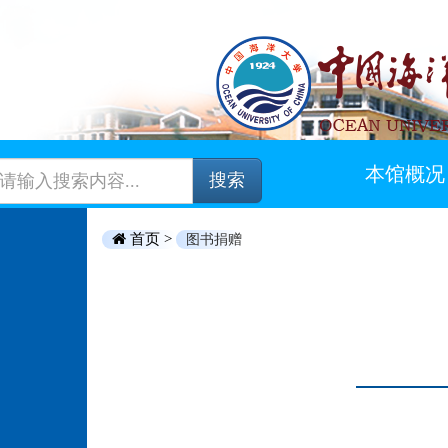
本馆概况
搜索
首页 >
图书捐赠