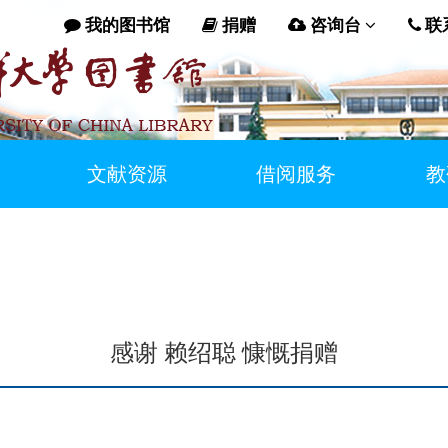
我的图书馆
捐赠
咨询台
联
文献资源
借阅服务
教
感谢 赖绍聪 慷慨捐赠