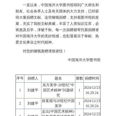
一直以来，中国海洋大学图书馆得到广大师生和
校友、社会各界人士及有关团体的大力支持，已经获
得大量捐赠文献。这些慷慨捐赠，支持着图书馆的发
展，充实了我校文献典藏，丰富了人类知识宝库，必
将惠及后学，泽被千秋。每一次捐赠都寄托着捐赠者
对中国海洋大学的美好情感，也彰显着乐于奉献、热
爱文化事业之时代精神。
对您的慷慨惠赠谨致谢忱！
中国海洋大学图书馆
序号
捐赠人
题名
册数
捐赠时间
东方美学-20世纪“中
2024/12/23
1
刘建平
国艺术精神”问题研
1
16:20:24
究
徐复观与20世纪中国
2024/12/23
2
刘建平
1
美学
16:20:24
走出[中国艺术精神]-
2024/12/23