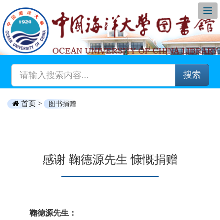
搜索
首页 >
图书捐赠
感谢 鞠德源先生 慷慨捐赠
鞠德源先生：