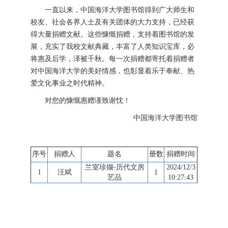
一直以来，中国海洋大学图书馆得到广大师生和
校友、社会各界人士及有关团体的大力支持，已经获
得大量捐赠文献。这些慷慨捐赠，支持着图书馆的发
展，充实了我校文献典藏，丰富了人类知识宝库，必
将惠及后学，泽被千秋。每一次捐赠都寄托着捐赠者
对中国海洋大学的美好情感，也彰显着乐于奉献、热
爱文化事业之时代精神。
对您的慷慨惠赠谨致谢忱！
中国海洋大学图书馆
序号
捐赠人
题名
册数
捐赠时间
兰室珍撷-历代文房
2024/12/3
1
汪斌
1
艺品
10:27:43