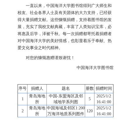
一直以来，中国海洋大学图书馆得到广大师生和
校友、社会各界人士及有关团体的大力支持，已经获
得大量捐赠文献。这些慷慨捐赠，支持着图书馆的发
展，充实了我校文献典藏，丰富了人类知识宝库，必
将惠及后学，泽被千秋。每一次捐赠都寄托着捐赠者
对中国海洋大学的美好情感，也彰显着乐于奉献、热
爱文化事业之时代精神。
对您的慷慨惠赠谨致谢忱！
中国海洋大学图书馆
序号
捐赠人
题名
册数
捐赠时间
青岛海地
中国-东盟海区及邻
2025/1/2
1
5
所
域地学系列图
16:41:00
青岛海地
中国海域及邻区1:200
2025/1/2
2
120
所
万海洋地质系列图件
16:41:00