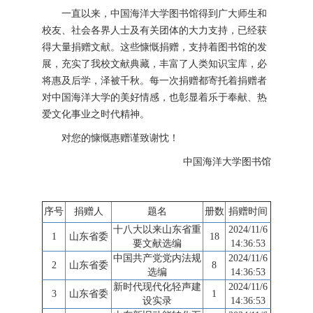
一直以来，中国海洋大学图书馆得到广大师生和
校友、社会各界人士及有关团体的大力支持，已经获
得大量捐赠文献。这些慷慨捐赠，支持着图书馆的发
展，充实了我校文献典藏，丰富了人类知识宝库，必
将惠及后学，泽被千秋。每一次捐赠都寄托着捐赠者
对中国海洋大学的美好情感，也彰显着乐于奉献、热
爱文化事业之时代精神。
对您的慷慨惠赠谨致谢忱！
中国海洋大学图书馆
序号
捐赠人
题名
册数
捐赠时间
十八大以来山东省重
2024/11/6
1
山东省委
18
要文献选编
14:36:53
中国共产党党内法规
2024/11/6
2
山东省委
8
选编
14:36:53
新时代现代化轻声建
2024/11/6
3
山东省委
1
设实录
14:36:53