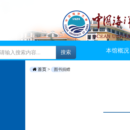
本馆概况
搜索
首页 >
图书捐赠