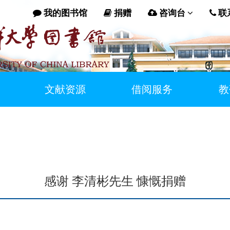
我的图书馆
捐赠
咨询台
联
文献资源
借阅服务
教
感谢 李清彬先生 慷慨捐赠