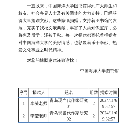
一直以来，中国海洋大学图书馆得到广大师生和
校友、社会各界人士及有关团体的大力支持，已经获
得大量捐赠文献。这些慷慨捐赠，支持着图书馆的发
展，充实了我校文献典藏，丰富了人类知识宝库，必
将惠及后学，泽被千秋。每一次捐赠都寄托着捐赠者
对中国海洋大学的美好情感，也彰显着乐于奉献、热
爱文化事业之时代精神。
对您的慷慨惠赠谨致谢忱！
中国海洋大学图书馆
序号
捐赠人
题名
册数
捐赠时间
青岛现当代作家研究
2024/11/6
1
李莹老师
2
01
9:32:57
青岛现当代作家研究
2024/11/6
2
李莹老师
2
02
9:32:57