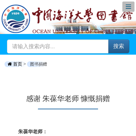
搜索
首页 >
图书捐赠
感谢 朱葆华老师 慷慨捐赠
朱葆华老师：