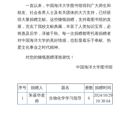
一直以来，中国海洋大学图书馆得到广大师生和
校友、社会各界人士及有关团体的大力支持，已经获
得大量捐赠文献。这些慷慨捐赠，支持着图书馆的发
展，充实了我校文献典藏，丰富了人类知识宝库，必
将惠及后学，泽被千秋。每一次捐赠都寄托着捐赠者
对中国海洋大学的美好情感，也彰显着乐于奉献、热
爱文化事业之时代精神。
对您的慷慨惠赠谨致谢忱！
中国海洋大学图书馆
序号
捐赠人
题名
册数
捐赠时间
朱葆华老
2024/10/29
1
生物化学学习指导
6
师
10:38:04