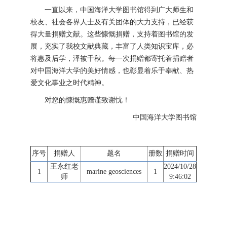
一直以来，中国海洋大学图书馆得到广大师生和
校友、社会各界人士及有关团体的大力支持，已经获
得大量捐赠文献。这些慷慨捐赠，支持着图书馆的发
展，充实了我校文献典藏，丰富了人类知识宝库，必
将惠及后学，泽被千秋。每一次捐赠都寄托着捐赠者
对中国海洋大学的美好情感，也彰显着乐于奉献、热
爱文化事业之时代精神。
对您的慷慨惠赠谨致谢忱！
中国海洋大学图书馆
序号
捐赠人
题名
册数
捐赠时间
王永红老
2024/10/28
1
marine geosciences
1
师
9:46:02