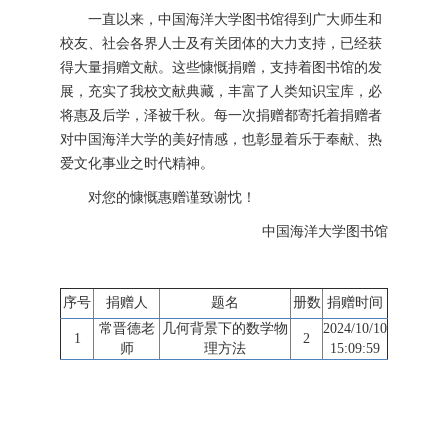
一直以来，中国海洋大学图书馆得到广大师生和
校友、社会各界人士及有关团体的大力支持，已经获
得大量捐赠文献。这些慷慨捐赠，支持着图书馆的发
展，充实了我校文献典藏，丰富了人类知识宝库，必
将惠及后学，泽被千秋。每一次捐赠都寄托着捐赠者
对中国海洋大学的美好情感，也彰显着乐于奉献、热
爱文化事业之时代精神。
对您的慷慨惠赠谨致谢忱！
中国海洋大学图书馆
序号
捐赠人
题名
册数
捐赠时间
常晋德老
几何背景下的数学物
2024/10/10
1
2
师
理方法
15:09:59