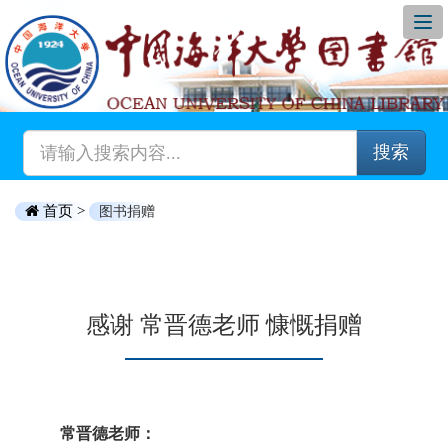
搜索
首页 >
图书捐赠
感谢 常晋德老师 慷慨捐赠
常晋德老师：