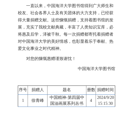
一直以来，中国海洋大学图书馆得到广大师生和
校友、社会各界人士及有关团体的大力支持，已经获
得大量捐赠文献。这些慷慨捐赠，支持着图书馆的发
展，充实了我校文献典藏，丰富了人类知识宝库，必
将惠及后学，泽被千秋。每一次捐赠都寄托着捐赠者
对中国海洋大学的美好情感，也彰显着乐于奉献、热
爱文化事业之时代精神。
对您的慷慨惠赠谨致谢忱！
中国海洋大学图书馆
序号
捐赠人
题名
册数
捐赠时间
中国精神-第四届中
2024/9/20
1
徐青峰
4
国油画展系列丛书
15:15:30