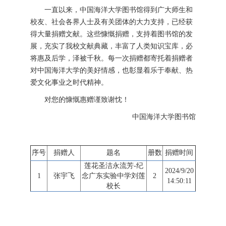
一直以来，中国海洋大学图书馆得到广大师生和
校友、社会各界人士及有关团体的大力支持，已经获
得大量捐赠文献。这些慷慨捐赠，支持着图书馆的发
展，充实了我校文献典藏，丰富了人类知识宝库，必
将惠及后学，泽被千秋。每一次捐赠都寄托着捐赠者
对中国海洋大学的美好情感，也彰显着乐于奉献、热
爱文化事业之时代精神。
对您的慷慨惠赠谨致谢忱！
中国海洋大学图书馆
序号
捐赠人
题名
册数
捐赠时间
莲花圣洁永流芳-纪
2024/9/20
1
张宇飞
念广东实验中学刘莲
2
14:50:11
校长