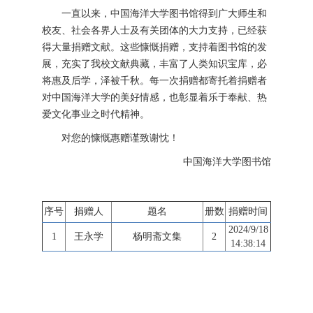
一直以来，中国海洋大学图书馆得到广大师生和
校友、社会各界人士及有关团体的大力支持，已经获
得大量捐赠文献。这些慷慨捐赠，支持着图书馆的发
展，充实了我校文献典藏，丰富了人类知识宝库，必
将惠及后学，泽被千秋。每一次捐赠都寄托着捐赠者
对中国海洋大学的美好情感，也彰显着乐于奉献、热
爱文化事业之时代精神。
对您的慷慨惠赠谨致谢忱！
中国海洋大学图书馆
序号
捐赠人
题名
册数
捐赠时间
2024/9/18
1
王永学
杨明斋文集
2
14:38:14