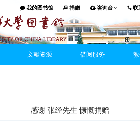
我的图书馆
捐赠
咨询台
联
文献资源
借阅服务
教
感谢 张经先生 慷慨捐赠