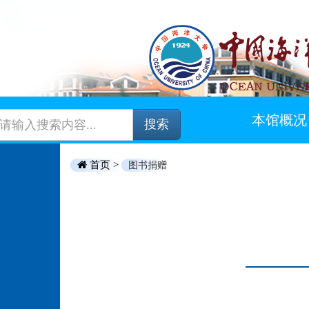
本馆概况
搜索
首页 >
图书捐赠