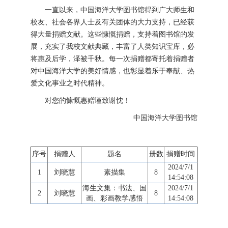
一直以来，中国海洋大学图书馆得到广大师生和
校友、社会各界人士及有关团体的大力支持，已经获
得大量捐赠文献。这些慷慨捐赠，支持着图书馆的发
展，充实了我校文献典藏，丰富了人类知识宝库，必
将惠及后学，泽被千秋。每一次捐赠都寄托着捐赠者
对中国海洋大学的美好情感，也彰显着乐于奉献、热
爱文化事业之时代精神。
对您的慷慨惠赠谨致谢忱！
中国海洋大学图书馆
序号
捐赠人
题名
册数
捐赠时间
2024/7/1
1
刘晓慧
素描集
8
14:54:08
海生文集：书法、国
2024/7/1
2
刘晓慧
8
画、彩画教学感悟
14:54:08