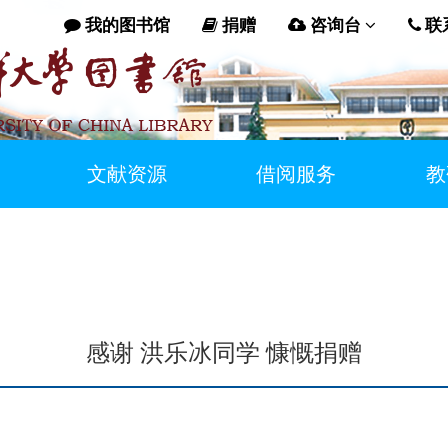
我的图书馆
捐赠
咨询台
联
文献资源
借阅服务
教
感谢 洪乐冰同学 慷慨捐赠