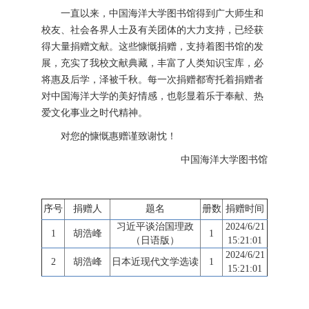
一直以来，中国海洋大学图书馆得到广大师生和
校友、社会各界人士及有关团体的大力支持，已经获
得大量捐赠文献。这些慷慨捐赠，支持着图书馆的发
展，充实了我校文献典藏，丰富了人类知识宝库，必
将惠及后学，泽被千秋。每一次捐赠都寄托着捐赠者
对中国海洋大学的美好情感，也彰显着乐于奉献、热
爱文化事业之时代精神。
对您的慷慨惠赠谨致谢忱！
中国海洋大学图书馆
序号
捐赠人
题名
册数
捐赠时间
习近平谈治国理政
2024/6/21
1
胡浩峰
1
（日语版）
15:21:01
2024/6/21
2
胡浩峰
日本近现代文学选读
1
15:21:01