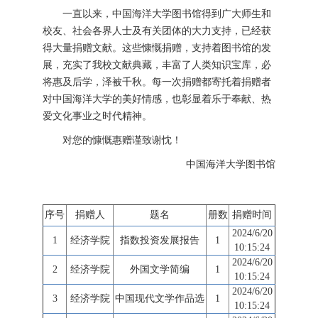
一直以来，中国海洋大学图书馆得到广大师生和
校友、社会各界人士及有关团体的大力支持，已经获
得大量捐赠文献。这些慷慨捐赠，支持着图书馆的发
展，充实了我校文献典藏，丰富了人类知识宝库，必
将惠及后学，泽被千秋。每一次捐赠都寄托着捐赠者
对中国海洋大学的美好情感，也彰显着乐于奉献、热
爱文化事业之时代精神。
对您的慷慨惠赠谨致谢忱！
中国海洋大学图书馆
序号
捐赠人
题名
册数
捐赠时间
2024/6/20
1
经济学院
指数投资发展报告
1
10:15:24
2024/6/20
2
经济学院
外国文学简编
1
10:15:24
2024/6/20
3
经济学院
中国现代文学作品选
1
10:15:24