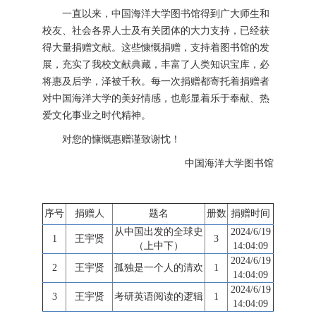
一直以来，中国海洋大学图书馆得到广大师生和
校友、社会各界人士及有关团体的大力支持，已经获
得大量捐赠文献。这些慷慨捐赠，支持着图书馆的发
展，充实了我校文献典藏，丰富了人类知识宝库，必
将惠及后学，泽被千秋。每一次捐赠都寄托着捐赠者
对中国海洋大学的美好情感，也彰显着乐于奉献、热
爱文化事业之时代精神。
对您的慷慨惠赠谨致谢忱！
中国海洋大学图书馆
序号
捐赠人
题名
册数
捐赠时间
从中国出发的全球史
2024/6/19
1
王宇贤
3
（上中下）
14:04:09
2024/6/19
2
王宇贤
孤独是一个人的清欢
1
14:04:09
2024/6/19
3
王宇贤
考研英语阅读的逻辑
1
14:04:09