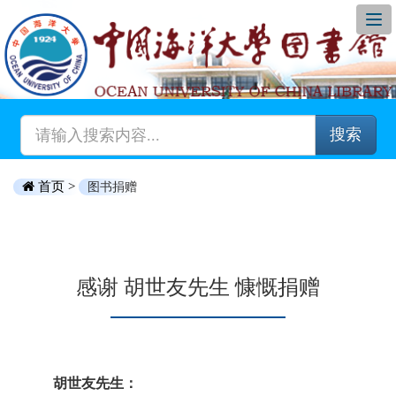
搜索
首页 >
图书捐赠
感谢 胡世友先生 慷慨捐赠
胡世友先生：