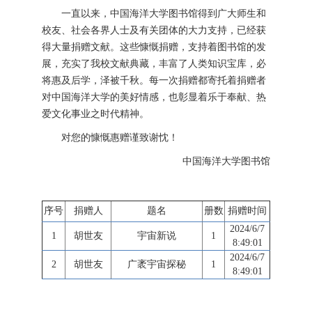
一直以来，中国海洋大学图书馆得到广大师生和
校友、社会各界人士及有关团体的大力支持，已经获
得大量捐赠文献。这些慷慨捐赠，支持着图书馆的发
展，充实了我校文献典藏，丰富了人类知识宝库，必
将惠及后学，泽被千秋。每一次捐赠都寄托着捐赠者
对中国海洋大学的美好情感，也彰显着乐于奉献、热
爱文化事业之时代精神。
对您的慷慨惠赠谨致谢忱！
中国海洋大学图书馆
序号
捐赠人
题名
册数
捐赠时间
2024/6/7
1
胡世友
宇宙新说
1
8:49:01
2024/6/7
2
胡世友
广袤宇宙探秘
1
8:49:01