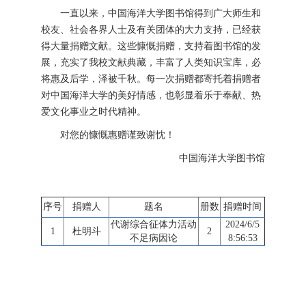
一直以来，中国海洋大学图书馆得到广大师生和
校友、社会各界人士及有关团体的大力支持，已经获
得大量捐赠文献。这些慷慨捐赠，支持着图书馆的发
展，充实了我校文献典藏，丰富了人类知识宝库，必
将惠及后学，泽被千秋。每一次捐赠都寄托着捐赠者
对中国海洋大学的美好情感，也彰显着乐于奉献、热
爱文化事业之时代精神。
对您的慷慨惠赠谨致谢忱！
中国海洋大学图书馆
序号
捐赠人
题名
册数
捐赠时间
代谢综合征体力活动
2024/6/5
1
杜明斗
2
不足病因论
8:56:53