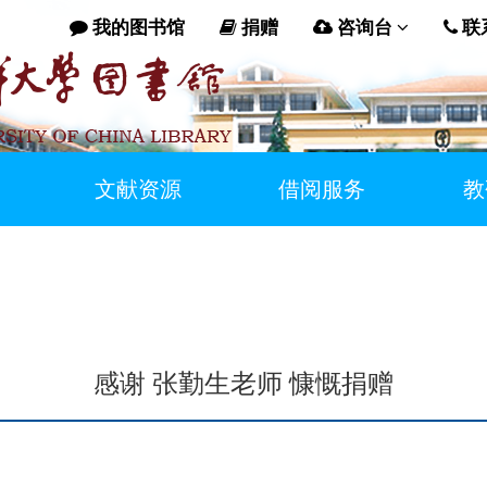
我的图书馆
捐赠
咨询台
联
文献资源
借阅服务
教
感谢 张勤生老师 慷慨捐赠