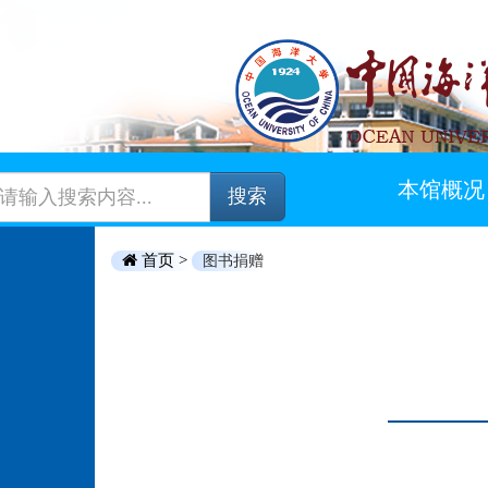
本馆概况
搜索
首页 >
图书捐赠