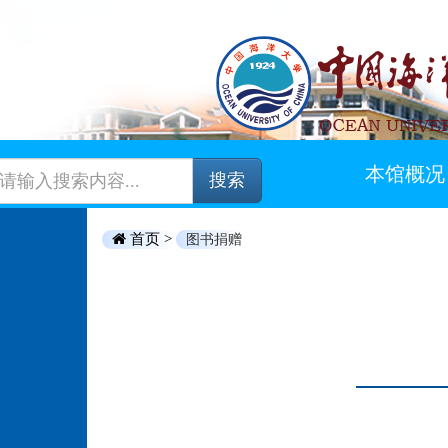
本馆概况
搜索
首页 >
图书捐赠