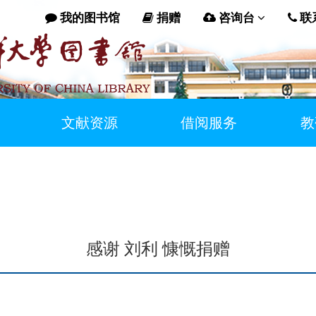
我的图书馆
捐赠
咨询台
联
文献资源
借阅服务
教
感谢 刘利 慷慨捐赠