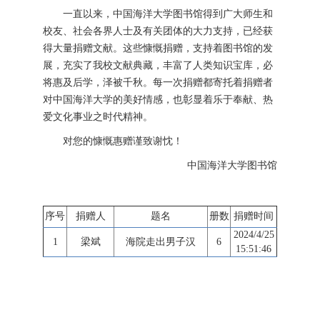
一直以来，中国海洋大学图书馆得到广大师生和
校友、社会各界人士及有关团体的大力支持，已经获
得大量捐赠文献。这些慷慨捐赠，支持着图书馆的发
展，充实了我校文献典藏，丰富了人类知识宝库，必
将惠及后学，泽被千秋。每一次捐赠都寄托着捐赠者
对中国海洋大学的美好情感，也彰显着乐于奉献、热
爱文化事业之时代精神。
对您的慷慨惠赠谨致谢忱！
中国海洋大学图书馆
序号
捐赠人
题名
册数
捐赠时间
2024/4/25
1
梁斌
海院走出男子汉
6
15:51:46