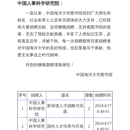
中国人事科学研究院：
一直以来，中国海洋大学图书馆得到广大师生和
校友、社会各界人士及有关团体的大力支持，已经获
得大量捐赠文献。这些慷慨捐赠，支持着图书馆的发
展，充实了我校文献典藏，丰富了人类知识宝库，必
将惠及后学，泽被千秋。每一次捐赠都寄托着捐赠者
对中国海洋大学的美好情感，也彰显着乐于奉献、热
爱文化事业之时代精神。
对您的慷慨惠赠谨致谢忱！
中国海洋大学图书馆
序号
捐赠人
题名
册数
捐赠时间
中国人事
新加坡人才战略与实
2024/4/17
1
科学研究
2
践
8:49:01
院
中国人事
2024/4/17
2
科学研究
国外人才培养与开发
2
8:49:01