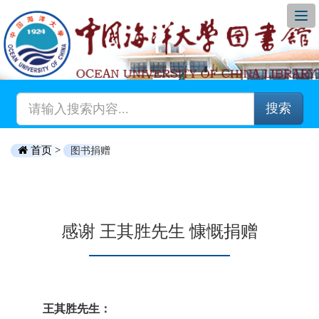
搜索
首页 >
图书捐赠
感谢 王其胜先生 慷慨捐赠
王其胜先生：