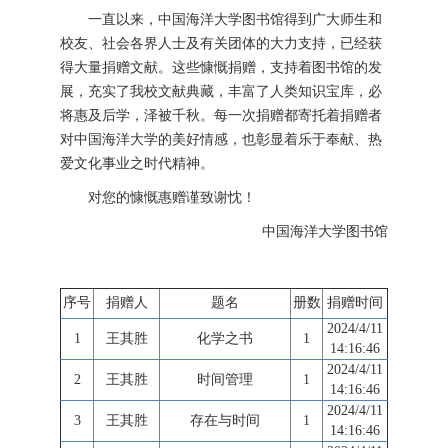
一直以来，中国海洋大学图书馆得到广大师生和
校友、社会各界人士及有关团体的大力支持，已经获
得大量捐赠文献。这些慷慨捐赠，支持着图书馆的发
展，充实了我校文献典藏，丰富了人类知识宝库，必
将惠及后学，泽被千秋。每一次捐赠都寄托着捐赠者
对中国海洋大学的美好情感，也彰显着乐于奉献、热
爱文化事业之时代精神。
对您的慷慨惠赠谨致谢忱！
中国海洋大学图书馆
序号
捐赠人
题名
册数
捐赠时间
2024/4/11
1
王其胜
化学之书
1
14:16:46
2024/4/11
2
王其胜
时间管理
1
14:16:46
2024/4/11
3
王其胜
存在与时间
1
14:16:46