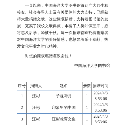
一直以来，中国海洋大学图书馆得到广大师生和
校友、社会各界人士及有关团体的大力支持，已经获
得大量捐赠文献。这些慷慨捐赠，支持着图书馆的发
展，充实了我校文献典藏，丰富了人类知识宝库，必
将惠及后学，泽被千秋。每一次捐赠都寄托着捐赠者
对中国海洋大学的美好情感，也彰显着乐于奉献、热
爱文化事业之时代精神。
对您的慷慨惠赠谨致谢忱！
中国海洋大学图书馆
序号
捐赠人
题名
册数
捐赠时间
2024/4/3
1
汪彬
子规啼月
1
8:53:06
2024/4/3
2
汪彬
印象里的中国
1
8:53:06
2024/4/3
3
汪彬
汪彬教育文集
1
8:53:06