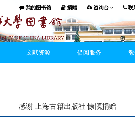
我的图书馆
捐赠
咨询台
联
文献资源
借阅服务
教
感谢 上海古籍出版社 慷慨捐赠