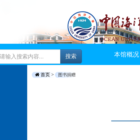
本馆概况
搜索
首页 >
图书捐赠