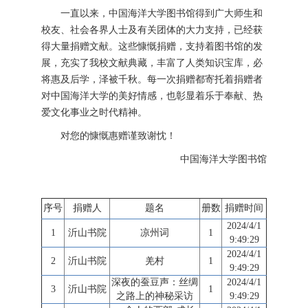
一直以来，中国海洋大学图书馆得到广大师生和
校友、社会各界人士及有关团体的大力支持，已经获
得大量捐赠文献。这些慷慨捐赠，支持着图书馆的发
展，充实了我校文献典藏，丰富了人类知识宝库，必
将惠及后学，泽被千秋。每一次捐赠都寄托着捐赠者
对中国海洋大学的美好情感，也彰显着乐于奉献、热
爱文化事业之时代精神。
对您的慷慨惠赠谨致谢忱！
中国海洋大学图书馆
序号
捐赠人
题名
册数
捐赠时间
2024/4/1
1
沂山书院
凉州词
1
9:49:29
2024/4/1
2
沂山书院
羌村
1
9:49:29
深夜的蚕豆声：丝绸
2024/4/1
3
沂山书院
1
之路上的神秘采访
9:49:29