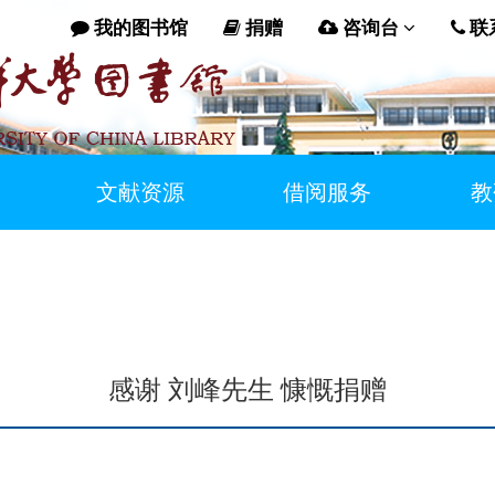
我的图书馆
捐赠
咨询台
联
文献资源
借阅服务
教
感谢 刘峰先生 慷慨捐赠