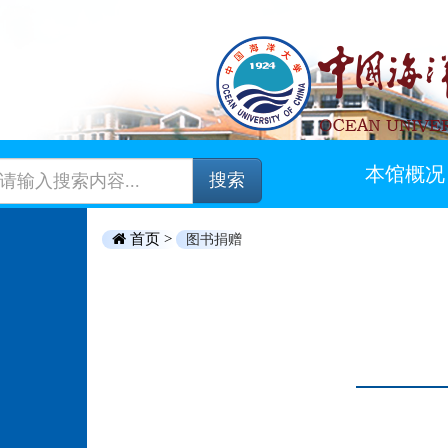
本馆概况
搜索
首页 >
图书捐赠