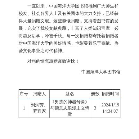
一直以来，中国海洋大学图书馆得到广大师生和
校友、社会各界人士及有关团体的大力支持，已经获
得大量捐赠文献。这些慷慨捐赠，支持着图书馆的发
展，充实了我校文献典藏，丰富了人类知识宝库，必
将惠及后学，泽被千秋。每一次捐赠都寄托着捐赠者
对中国海洋大学的美好情感，也彰显着乐于奉献、热
爱文化事业之时代精神。
对您的慷慨惠赠谨致谢忱！
中国海洋大学图书馆
序号
捐赠人
题名
册数
捐赠时间
《男孩的神器号角》
刘润芳、
2024/1/19
1
与德意志浪漫主义诗
3
罗宜家
14:34:07
歌