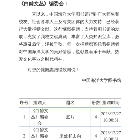
《白鲸文丛》编委会：
一直以来，中国海洋大学图书馆得到广大师生和
校友、社会各界人士及有关团体的大力支持，已经获
得大量捐赠文献。这些慷慨捐赠，支持着图书馆的发
展，充实了我校文献典藏，丰富了人类知识宝库，必
将惠及后学，泽被千秋。每一次捐赠都寄托着捐赠者
对中国海洋大学的美好情感，也彰显着乐于奉献、热
爱文化事业之时代精神。
对您的慷慨惠赠谨致谢忱！
中国海洋大学图书馆
序号
捐赠人
题名
册数
捐赠时间
《白鲸文
2023/12/27
1
丛》编委
底片
4
16:00:31
会
《白鲸文
2023/12/27
2
丛》编委
来处和去向
4
16:00:31