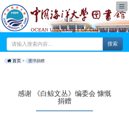
搜索
首页 >
图书捐赠
感谢 《白鲸文丛》编委会 慷慨
捐赠