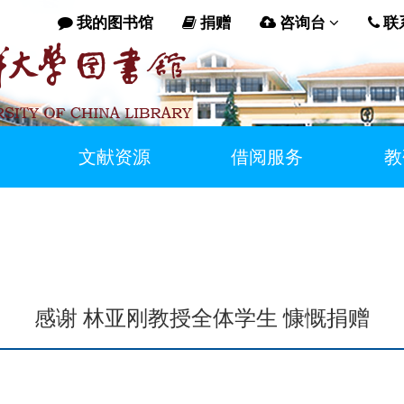
我的图书馆
捐赠
咨询台
联
文献资源
借阅服务
教
感谢 林亚刚教授全体学生 慷慨捐赠