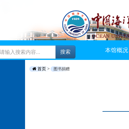
本馆概况
搜索
首页 >
图书捐赠