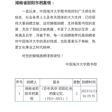
湖南省邵阳市档案馆：
一直以来，中国海洋大学图书馆得到广大师生和
校友、社会各界人士及有关团体的大力支持，已经获
得大量捐赠文献。这些慷慨捐赠，支持着图书馆的发
展，充实了我校文献典藏，丰富了人类知识宝库，必
将惠及后学，泽被千秋。每一次捐赠都寄托着捐赠者
对中国海洋大学的美好情感，也彰显着乐于奉献、热
爱文化事业之时代精神。
对您的慷慨惠赠谨致谢忱！
中国海洋大学图书馆
序号
捐赠人
题名
册数
捐赠时间
湖南省邵
《百年风华 邵阳红色
2023/11/23
1
阳市档案
档案记忆
2
16:19:35
馆
（1921~2021）》