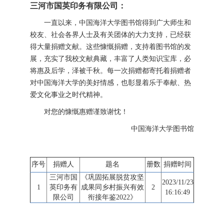
三河市国英印务有限公司：
一直以来，中国海洋大学图书馆得到广大师生和
校友、社会各界人士及有关团体的大力支持，已经获
得大量捐赠文献。这些慷慨捐赠，支持着图书馆的发
展，充实了我校文献典藏，丰富了人类知识宝库，必
将惠及后学，泽被千秋。每一次捐赠都寄托着捐赠者
对中国海洋大学的美好情感，也彰显着乐于奉献、热
爱文化事业之时代精神。
对您的慷慨惠赠谨致谢忱！
中国海洋大学图书馆
序号
捐赠人
题名
册数
捐赠时间
三河市国
《巩固拓展脱贫攻坚
2023/11/23
1
英印务有
成果同乡村振兴有效
2
16:16:49
限公司
衔接年鉴2022》