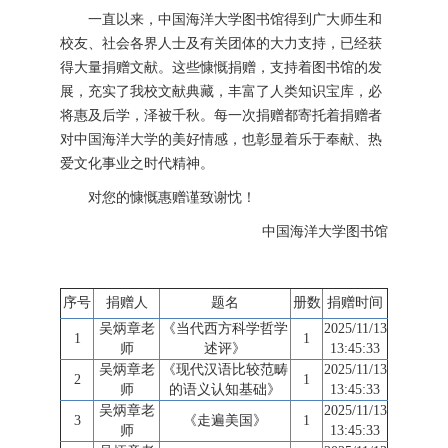
一直以来，中国海洋大学图书馆得到广大师生和
校友、社会各界人士及有关团体的大力支持，已经获
得大量捐赠文献。这些慷慨捐赠，支持着图书馆的发
展，充实了我校文献典藏，丰富了人类知识宝库，必
将惠及后学，泽被千秋。每一次捐赠都寄托着捐赠者
对中国海洋大学的美好情感，也彰显着乐于奉献、热
爱文化事业之时代精神。
对您的慷慨惠赠谨致谢忱！
中国海洋大学图书馆
序号
捐赠人
题名
册数
捐赠时间
吴炳章老
《当代西方科学哲学
2025/11/13
1
1
师
述评》
13:45:33
吴炳章老
《现代汉语比较范畴
2025/11/13
2
1
师
的语义认知基础》
13:45:33
吴炳章老
2025/11/13
3
《走遍美国》
1
师
13:45:33