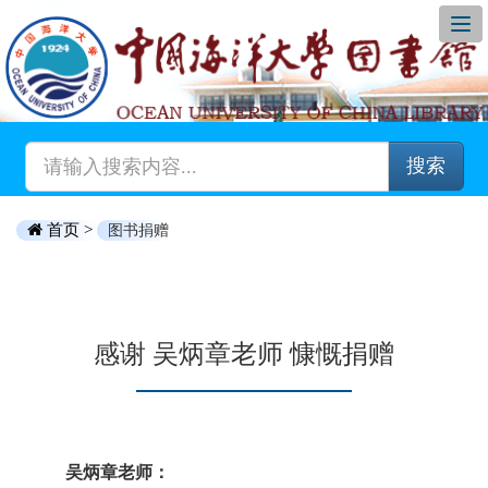
搜索
首页 >
图书捐赠
感谢 吴炳章老师 慷慨捐赠
吴炳章老师：