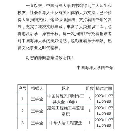
一直以来，中国海洋大学图书馆得到广大师生和
校友、社会各界人士及有关团体的大力支持，已经获
得大量捐赠文献。这些慷慨捐赠，支持着图书馆的发
展，充实了我校文献典藏，丰富了人类知识宝库，必
将惠及后学，泽被千秋。每一次捐赠都寄托着捐赠者
对中国海洋大学的美好情感，也彰显着乐于奉献、热
爱文化事业之时代精神。
对您的慷慨惠赠谨致谢忱！
中国海洋大学图书馆
序号
捐赠人
题名
册数
捐赠时间
中国传统民间制作工
2023/11/22
1
王学全
6
具大全（6卷）
14:29:08
建筑工程施工与监理
2023/11/22
2
王学全
1
常识
14:29:08
2023/11/22
3
王学全
中华人居工程变迁
1
14:29:08