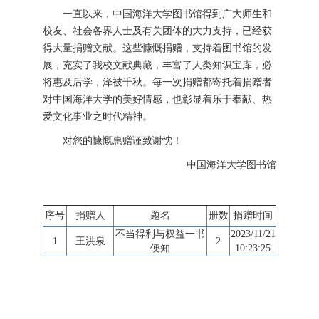
一直以来，中国海洋大学图书馆得到广大师生和
校友、社会各界人士及有关团体的大力支持，已经获
得大量捐赠文献。这些慷慨捐赠，支持着图书馆的发
展，充实了我校文献典藏，丰富了人类知识宝库，必
将惠及后学，泽被千秋。每一次捐赠都寄托着捐赠者
对中国海洋大学的美好情感，也彰显着乐于奉献、热
爱文化事业之时代精神。
对您的慷慨惠赠谨致谢忱！
中国海洋大学图书馆
序号
捐赠人
题名
册数
捐赠时间
不当得利与权益一书
2023/11/21
1
王洪泉
2
便知
10:23:25