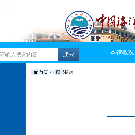
本馆概况
搜索
首页 >
图书捐赠