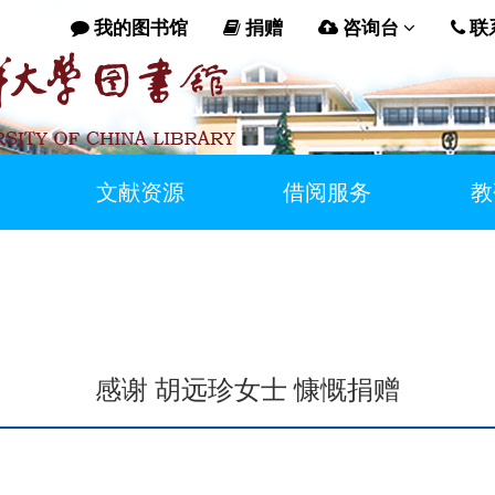
我的图书馆
捐赠
咨询台
联
文献资源
借阅服务
教
感谢 胡远珍女士 慷慨捐赠