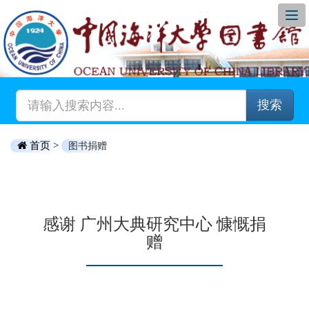
搜索
首页 >
图书捐赠
感谢 广州大典研究中心 慷慨捐
赠