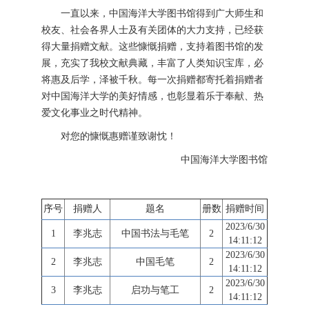
一直以来，中国海洋大学图书馆得到广大师生和
校友、社会各界人士及有关团体的大力支持，已经获
得大量捐赠文献。这些慷慨捐赠，支持着图书馆的发
展，充实了我校文献典藏，丰富了人类知识宝库，必
将惠及后学，泽被千秋。每一次捐赠都寄托着捐赠者
对中国海洋大学的美好情感，也彰显着乐于奉献、热
爱文化事业之时代精神。
对您的慷慨惠赠谨致谢忱！
中国海洋大学图书馆
序号
捐赠人
题名
册数
捐赠时间
2023/6/30
1
李兆志
中国书法与毛笔
2
14:11:12
2023/6/30
2
李兆志
中国毛笔
2
14:11:12
2023/6/30
3
李兆志
启功与笔工
2
14:11:12