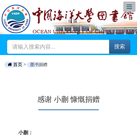
搜索
首页 >
图书捐赠
感谢 小蒯 慷慨捐赠
小蒯：