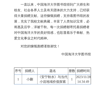
一直以来，中国海洋大学图书馆得到广大师生和
校友、社会各界人士及有关团体的大力支持，已经获
得大量捐赠文献。这些慷慨捐赠，支持着图书馆的发
展，充实了我校文献典藏，丰富了人类知识宝库，必
将惠及后学，泽被千秋。每一次捐赠都寄托着捐赠者
对中国海洋大学的美好情感，也彰显着乐于奉献、热
爱文化事业之时代精神。
对您的慷慨惠赠谨致谢忱！
中国海洋大学图书馆
序号
捐赠人
题名
册数
捐赠时间
《安宁秋水》与当代
2023/11/28
1
小蒯
1
小说地域价值探索
14:34:49