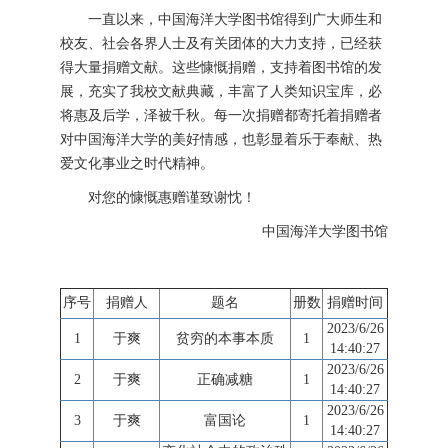
一直以来，中国海洋大学图书馆得到广大师生和
校友、社会各界人士及有关团体的大力支持，已经获
得大量捐赠文献。这些慷慨捐赠，支持着图书馆的发
展，充实了我校文献典藏，丰富了人类知识宝库，必
将惠及后学，泽被千秋。每一次捐赠都寄托着捐赠者
对中国海洋大学的美好情感，也彰显着乐于奉献、热
爱文化事业之时代精神。
对您的慷慨惠赠谨致谢忱！
中国海洋大学图书馆
序号
捐赠人
题名
册数
捐赠时间
2023/6/26
1
于爽
贫穷的本事本质
1
14:40:27
2023/6/26
2
于爽
正确减糖
1
14:40:27
2023/6/26
3
于爽
富国论
1
14:40:27