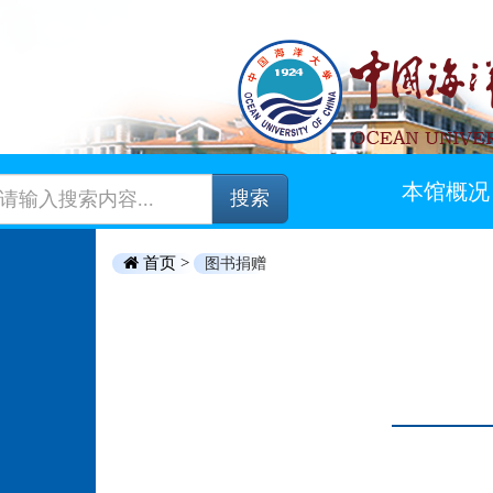
本馆概况
搜索
首页 >
图书捐赠