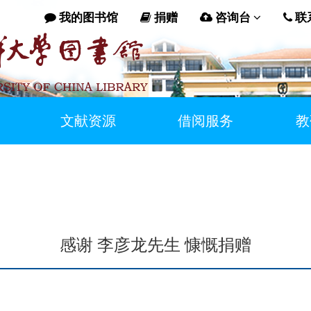
我的图书馆
捐赠
咨询台
联
文献资源
借阅服务
教
感谢 李彦龙先生 慷慨捐赠