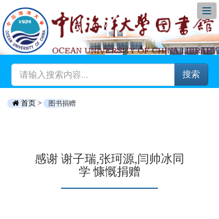
搜索
首页 >
图书捐赠
感谢 谢子瑞,张珂源,闫帅冰同
学 慷慨捐赠