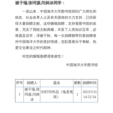
谢子瑞,张珂源,闫帅冰同学：
一直以来，中国海洋大学图书馆得到广大师生和
校友、社会各界人士及有关团体的大力支持，已经获
得大量捐赠文献。这些慷慨捐赠，支持着图书馆的发
展，充实了我校文献典藏，丰富了人类知识宝库，必
将惠及后学，泽被千秋。每一次捐赠都寄托着捐赠者
对中国海洋大学的美好情感，也彰显着乐于奉献、热
爱文化事业之时代精神。
对您的慷慨惠赠谨致谢忱！
中国海洋大学图书馆
序号
捐赠人
题名
册数
捐赠时间
谢子瑞,张
3D打印作品《兔意笔
2023/5/31
1
珂源,闫帅
1
筒》
14:52:54
冰